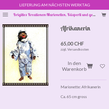
LIEFERUNG AM NÄCHSTEN WERKTAG
Zum
Hauptinhalt
Brigittes Kreationen:Marionetten, Käsperli und gestrickte Puppenkleider
springen
Afrikanerin
65,00 CHF
zzgl. Versandkosten
In den
Warenkorb
Marionette: Afrikanerin
Ca. 65 cm gross