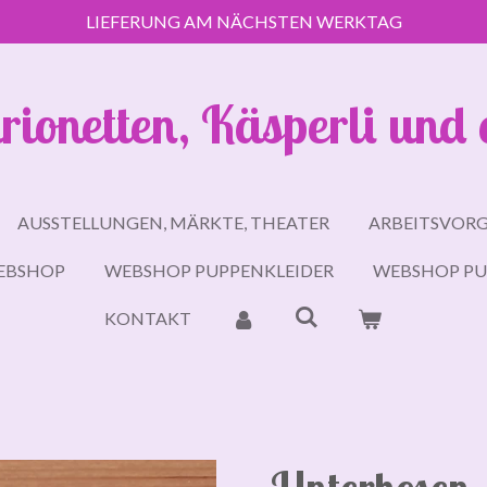
LIEFERUNG AM NÄCHSTEN WERKTAG
rionetten, Käsperli und 
AUSSTELLUNGEN, MÄRKTE, THEATER
ARBEITSVOR
EBSHOP
WEBSHOP PUPPENKLEIDER
WEBSHOP PU
KONTAKT
Unterhosen