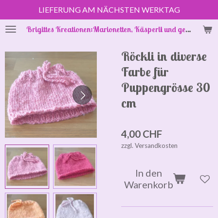
LIEFERUNG AM NÄCHSTEN WERKTAG
Zum
Hauptinhalt
Brigittes Kreationen:Marionetten, Käsperli und gestrickte Puppenkleider
springen
Röckli in diverse
Farbe für
Puppengrösse 30
cm
4,00 CHF
zzgl. Versandkosten
In den
Warenkorb