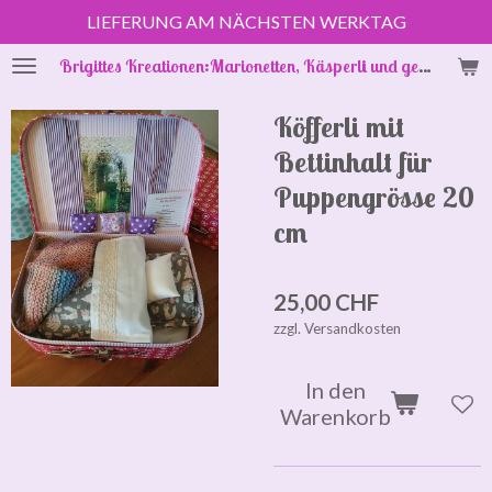
LIEFERUNG AM NÄCHSTEN WERKTAG
Zum
Hauptinhalt
Brigittes Kreationen:Marionetten, Käsperli und gestrickte Puppenkleider
springen
Köfferli mit
Bettinhalt für
Puppengrösse 20
cm
25,00 CHF
zzgl. Versandkosten
In den
Warenkorb