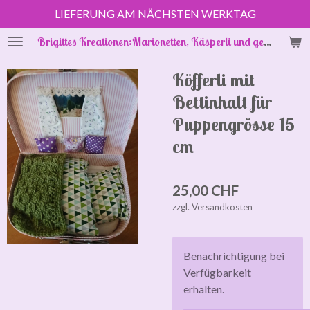
LIEFERUNG AM NÄCHSTEN WERKTAG
Zum
Hauptinhalt
Brigittes Kreationen:Marionetten, Käsperli und gestrickte Puppenkleider
springen
Köfferli mit
Bettinhalt für
Puppengrösse 15
cm
25,00 CHF
zzgl. Versandkosten
Benachrichtigung bei
Verfügbarkeit
erhalten.