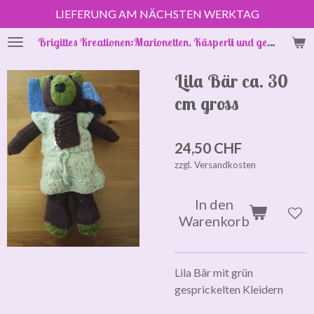
LIEFERUNG AM NÄCHSTEN WERKTAG
Zum
Hauptinhalt
Brigittes Kreationen:Marionetten, Käsperli und gestrickte Puppenkleider
springen
Lila Bär ca. 30
cm gross
24,50 CHF
zzgl. Versandkosten
In den
Warenkorb
Lila Bär mit grün
gesprickelten Kleidern